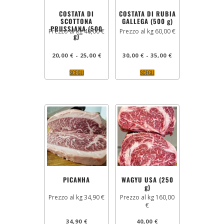
COSTATA DI
COSTATA DI RUBIA
SCOTTONA
GALLEGA (500 g)
PRUSSIANA (500
Prezzo al kg 40,00 €
Prezzo al kg 60,00 €
g)
20,00
€
-
25,00
€
30,00
€
-
35,00
€
SCEGLI
SCEGLI
PICANHA
WAGYU USA (250
g)
Prezzo al kg 34,90 €
Prezzo al kg 160,00
€
34,90
€
40,00
€