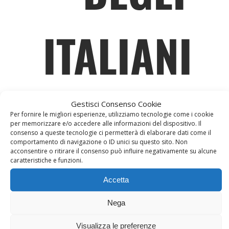
ITALIANI
Gestisci Consenso Cookie
Per fornire le migliori esperienze, utilizziamo tecnologie come i cookie
per memorizzare e/o accedere alle informazioni del dispositivo. Il
consenso a queste tecnologie ci permetterà di elaborare dati come il
comportamento di navigazione o ID unici su questo sito. Non
L’azienda agricola “Di Cola” nasce nel
acconsentire o ritirare il consenso può influire negativamente su alcune
secondo dopoguerra a Pizzoli, paese
caratteristiche e funzioni.
della provincia de L’Aquila in
Accetta
Abruzzo, nel territorio del Parco
Nazionale del Gran Sasso e Monti
Nega
della Laga.
Visualizza le preferenze