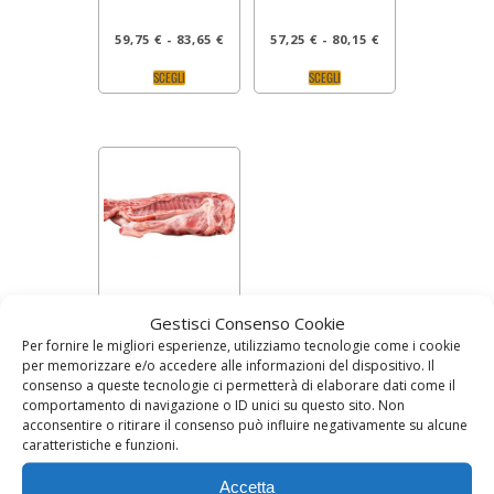
59,75
€
-
83,65
€
57,25
€
-
80,15
€
SCEGLI
SCEGLI
CAPRETTO INTERO
Gestisci Consenso Cookie
Per fornire le migliori esperienze, utilizziamo tecnologie come i cookie
Prezzo al kg 21,90 €
per memorizzare e/o accedere alle informazioni del dispositivo. Il
consenso a queste tecnologie ci permetterà di elaborare dati come il
comportamento di navigazione o ID unici su questo sito. Non
109,50
€
-
153,30
€
acconsentire o ritirare il consenso può influire negativamente su alcune
SCEGLI
caratteristiche e funzioni.
Accetta