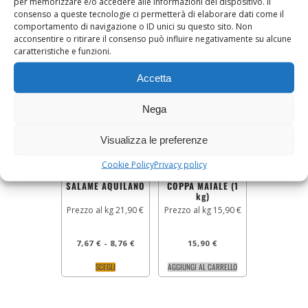
per memorizzare e/o accedere alle informazioni del dispositivo. Il
consenso a queste tecnologie ci permetterà di elaborare dati come il
7,50
€
2,00
€
comportamento di navigazione o ID unici su questo sito. Non
acconsentire o ritirare il consenso può influire negativamente su alcune
AGGIUNGI AL CARRELLO
AGGIUNGI AL CARRELLO
caratteristiche e funzioni.
Accetta
Nega
Visualizza le preferenze
Cookie Policy
Privacy policy
SALAME AQUILANO
COPPA MAIALE (1
kg)
Prezzo al kg 21,90 €
Prezzo al kg 15,90 €
7,67
€
-
8,76
€
15,90
€
SCEGLI
AGGIUNGI AL CARRELLO