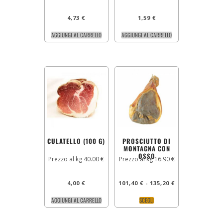
4,73
€
1,59
€
AGGIUNGI AL CARRELLO
AGGIUNGI AL CARRELLO
CULATELLO (100 G)
PROSCIUTTO DI
MONTAGNA CON
OSSO
Prezzo al kg 40.00 €
Prezzo al kg 16.90 €
4,00
€
101,40
€
-
135,20
€
AGGIUNGI AL CARRELLO
SCEGLI