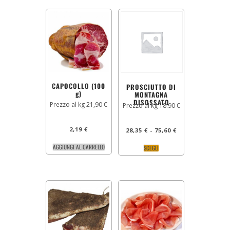
CAPOCOLLO (100
PROSCIUTTO DI
g)
MONTAGNA
DISOSSATO
Prezzo al kg 21,90 €
Prezzo al kg 18.90 €
2,19
€
28,35
€
-
75,60
€
AGGIUNGI AL CARRELLO
SCEGLI