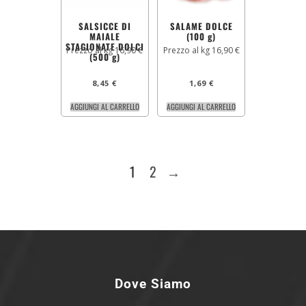
SALSICCE DI
SALAME DOLCE
MAIALE
(100 g)
STAGIONATE DOLCI
Prezzo al kg 16,90 €
Prezzo al kg 16,90 €
(500 g)
8,45
€
1,69
€
AGGIUNGI AL CARRELLO
AGGIUNGI AL CARRELLO
1
2
→
Dove Siamo