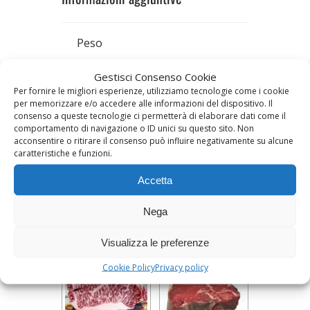
Peso
0,5 kg
Gestisci Consenso Cookie
Per fornire le migliori esperienze, utilizziamo tecnologie come i cookie
per memorizzare e/o accedere alle informazioni del dispositivo. Il
Frollatura
consenso a queste tecnologie ci permetterà di elaborare dati come il
comportamento di navigazione o ID unici su questo sito. Non
Minimo 90 giorni, Standard –
acconsentire o ritirare il consenso può influire negativamente su alcune
20/30 giorni
caratteristiche e funzioni.
Accetta
Prodotti correlati
Nega
Visualizza le preferenze
Cookie Policy
Privacy policy