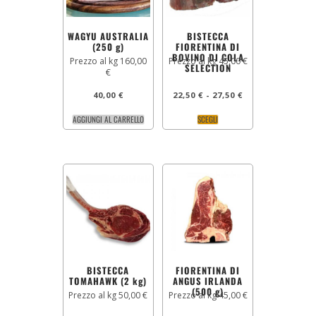
WAGYU AUSTRALIA
BISTECCA
(250 g)
FIORENTINA DI
BOVINO DI COLA
Prezzo al kg 160,00
Prezzo al kg 45,00 €
SELECTION
€
40,00
€
22,50
€
-
27,50
€
AGGIUNGI AL CARRELLO
SCEGLI
BISTECCA
FIORENTINA DI
TOMAHAWK (2 kg)
ANGUS IRLANDA
(500 g)
Prezzo al kg 50,00 €
Prezzo al kg 45,00 €