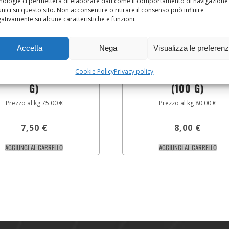
nologie ci permetterà di elaborare dati come il comportamento di navigazione
unici su questo sito. Non acconsentire o ritirare il consenso può influire
ativamente su alcune caratteristiche e funzioni.
Accetta
Nega
Visualizza le preferen
Cookie Policy
Privacy policy
OLA DI CAVALLO (100
PROSCIUTTO DI CINGH
G)
(100 G)
Prezzo al kg 75.00 €
Prezzo al kg 80.00 €
7,50
€
8,00
€
AGGIUNGI AL CARRELLO
AGGIUNGI AL CARRELLO