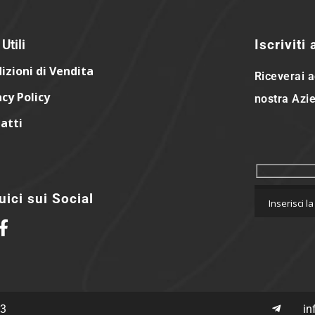
Utili
Iscriviti
izioni di Vendita
Riceverai a
acy Policy
nostra Azie
atti
ici sui Social
63
in