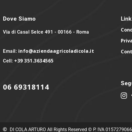
Dove Siamo
Link 
Cond
Via di Casal Selce 491 - 00166 - Roma
Priv
info@aziendaagricoladicola.it
Email:
Cont
+39 351.3634565
Cell:
Segu
06 69318114
DI COLA ARTURO All Rights Reserved © P. IVA 015727906