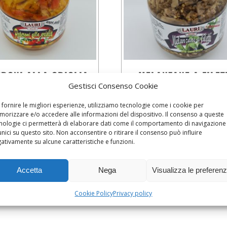
RONI ALLA GRIGLIA
MELANZANE A FILET
Gestisci Consenso Cookie
 fornire le migliori esperienze, utilizziamo tecnologie come i cookie per
orizzare e/o accedere alle informazioni del dispositivo. Il consenso a queste
nologie ci permetterà di elaborare dati come il comportamento di navigazione
8,90
€
8,90
€
unici su questo sito. Non acconsentire o ritirare il consenso può influire
ativamente su alcune caratteristiche e funzioni.
AGGIUNGI AL CARRELLO
AGGIUNGI AL CARRELLO
Accetta
Nega
Visualizza le preferen
Cookie Policy
Privacy policy