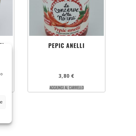
TI
PEPIC ANELLI
 o
3,80
€
AGGIUNGI AL CARRELLO
ze