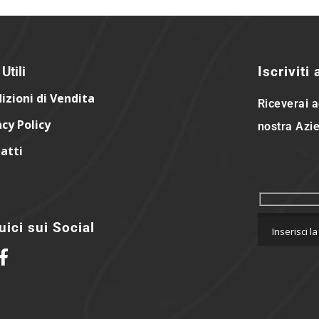
Utili
Iscriviti
izioni di Vendita
Riceverai a
acy Policy
nostra Azie
atti
ici sui Social