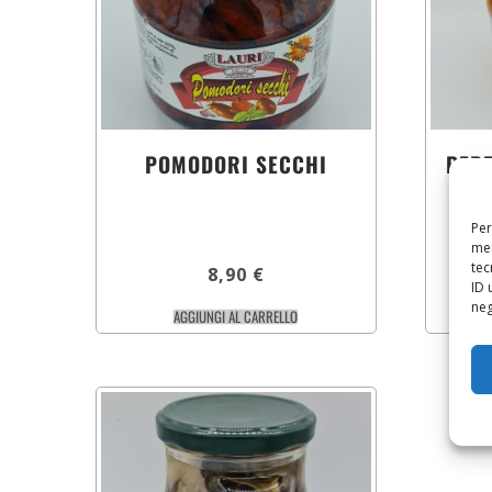
POMODORI SECCHI
PEPE
Per
mem
tec
8,90
€
ID 
neg
AGGIUNGI AL CARRELLO