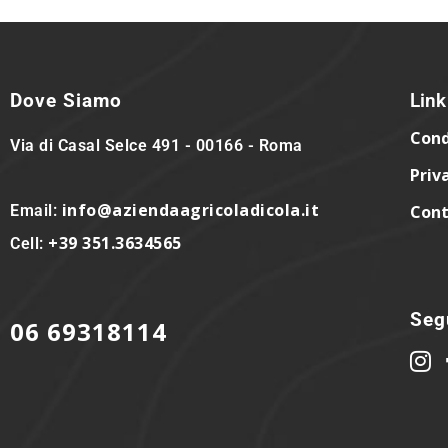
Dove Siamo
Link 
Cond
Via di Casal Selce 491 - 00166 - Roma
Priv
info@aziendaagricoladicola.it
Email:
Cont
+39 351.3634565
Cell:
Segu
06 69318114