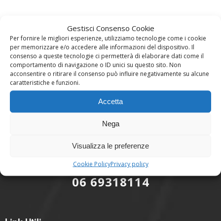
Gestisci Consenso Cookie
Per fornire le migliori esperienze, utilizziamo tecnologie come i cookie
per memorizzare e/o accedere alle informazioni del dispositivo. Il
consenso a queste tecnologie ci permetterà di elaborare dati come il
comportamento di navigazione o ID unici su questo sito. Non
acconsentire o ritirare il consenso può influire negativamente su alcune
Dove Siamo
caratteristiche e funzioni.
Via di Casal Selce 491 - 00166 - Roma
Accetta
Nega
info@aziendaagricoladicola.it
Email:
+39 351.3634565
Cell:
Visualizza le preferenze
Cookie Policy
Privacy policy
06 69318114