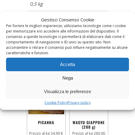
0,5 kg
Frollatura
Gestisci Consenso Cookie
Per fornire le migliori esperienze, utilizziamo tecnologie come i cookie
per memorizzare e/o accedere alle informazioni del dispositivo. Il
Minimo 90 giorni, Standard –
consenso a queste tecnologie ci permetterà di elaborare dati come il
20/30 giorni
comportamento di navigazione o ID unici su questo sito. Non
acconsentire o ritirare il consenso può influire negativamente su alcune
caratteristiche e funzioni.
Prodotti correlati
Accetta
Nega
Visualizza le preferenze
Cookie Policy
Privacy policy
PICANHA
WAGYU GIAPPONE
(200 g)
Prezzo al kg 34,90 €
Prezzo al kg 260.00