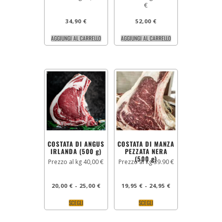
€
34,90
€
52,00
€
AGGIUNGI AL CARRELLO
AGGIUNGI AL CARRELLO
COSTATA DI ANGUS
COSTATA DI MANZA
IRLANDA (500 g)
PEZZATA NERA
(500 g)
Prezzo al kg 40,00 €
Prezzo al kg 39.90 €
20,00
€
-
25,00
€
19,95
€
-
24,95
€
SCEGLI
SCEGLI