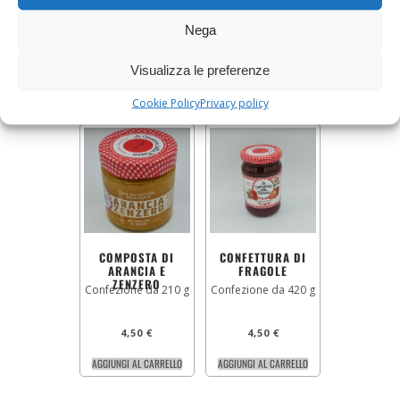
Nega
3,80
€
4,50
€
AGGIUNGI AL CARRELLO
AGGIUNGI AL CARRELLO
Visualizza le preferenze
Cookie Policy
Privacy policy
COMPOSTA DI
CONFETTURA DI
ARANCIA E
FRAGOLE
ZENZERO
Confezione da 210 g
Confezione da 420 g
4,50
€
4,50
€
AGGIUNGI AL CARRELLO
AGGIUNGI AL CARRELLO