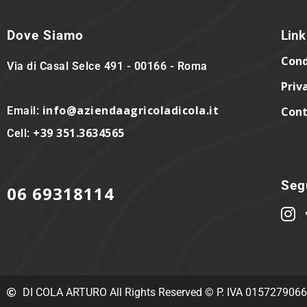
Dove Siamo
Link 
Cond
Via di Casal Selce 491 - 00166 - Roma
Priv
info@aziendaagricoladicola.it
Email:
Cont
+39 351.3634565
Cell:
Segu
06 69318114
DI COLA ARTURO All Rights Reserved © P. IVA 015727906