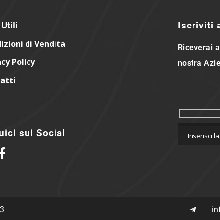
Utili
Iscriviti
izioni di Vendita
Riceverai a
acy Policy
nostra Azie
atti
ici sui Social
63
in