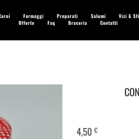
Carni
Formaggi
Preparati
Salumi
Vizi & Sfi
Offerte
Faq
Braceria
Contatti
 - Dom. 09.00 - 13.30
CON
4,50
€