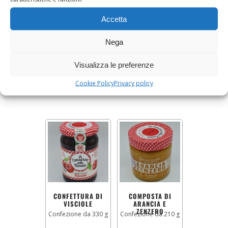
Accetta
CONFETTURA DI
CONFETTURA DI
ARANCIA
PERE
Nega
Confezione da 200 g
Confezione da 420 g
Visualizza le preferenze
4,50
€
4,50
€
Cookie Policy
Privacy policy
AGGIUNGI AL CARRELLO
AGGIUNGI AL CARRELLO
CONFETTURA DI
COMPOSTA DI
VISCIOLE
ARANCIA E
ZENZERO
Confezione da 330 g
Confezione da 210 g