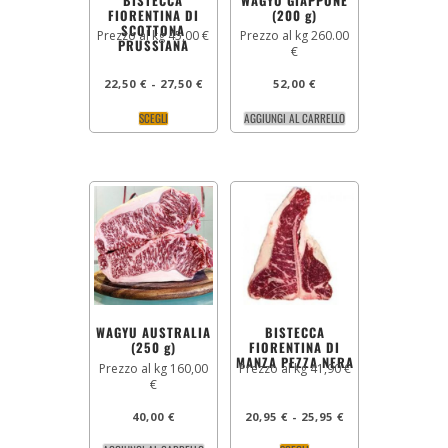
BISTECCA
WAGYU GIAPPONE
FIORENTINA DI
(200 g)
SCOTTONA
Prezzo al kg 45,00 €
Prezzo al kg 260.00
PRUSSIANA
€
22,50
€
-
27,50
€
52,00
€
SCEGLI
AGGIUNGI AL CARRELLO
WAGYU AUSTRALIA
BISTECCA
(250 g)
FIORENTINA DI
MANZA PEZZA NERA
Prezzo al kg 160,00
Prezzo al kg 41,90 €
€
40,00
€
20,95
€
-
25,95
€