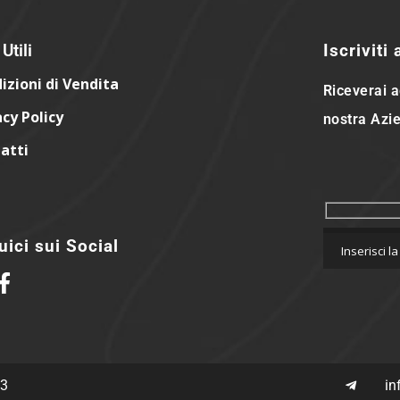
Utili
Iscriviti
izioni di Vendita
Riceverai a
acy Policy
nostra Azie
atti
ici sui Social
63
in