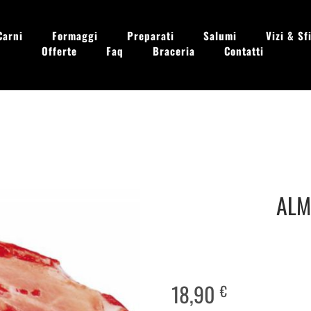
Carni
Formaggi
Preparati
Salumi
Vizi & Sfi
Offerte
Faq
Braceria
Contatti
 - Dom. 09.00 - 13.30
ALM
18,90
€