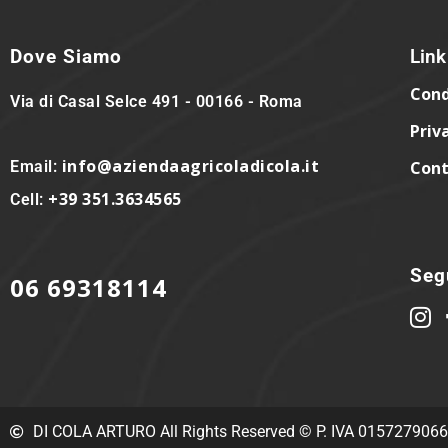
Dove Siamo
Link 
Cond
Via di Casal Selce 491 - 00166 - Roma
Priv
info@aziendaagricoladicola.it
Email:
Cont
+39 351.3634565
Cell:
Segu
06 69318114
DI COLA ARTURO All Rights Reserved © P. IVA 015727906