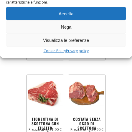
caratteristiche e funzioni.
Accetta
CODA DI
ALMONE DI
SCOTTONA
SCOTTONA
Nega
a 16,00 € Kg
Prezzo al kg 18,90 €
Visualizza le preferenze
16,00
€
18,90
€
Cookie Policy
Privacy policy
AGGIUNGI AL CARRELLO
AGGIUNGI AL CARRELLO
FIORENTINA DI
COSTATA SENZA
SCOTTONA CON
OSSO DI
FILETTO
SCOTTONA
Prezzo al kg 31,90 €
Prezzo al kg 39,90 €