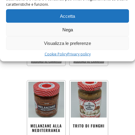
caratteristiche e funzioni.
Accetta
SALSA TARTUFATA
TRIS PICCANTE DI
Nega
BIANCA
VERDURE
Confezione da 180 g
Confezione da 200 g
Visualizza le preferenze
7,80
€
4,50
€
Cookie Policy
Privacy policy
AGGIUNGI AL CARRELLO
AGGIUNGI AL CARRELLO
MELANZANE ALLA
TRITO DI FUNGHI
MEDITERRANEA