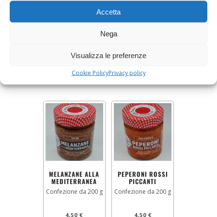
Accetta
SALSA TARTUFATA
TRIS PICCANTE DI
NERA
VERDURE
Confezione da 180 g
Confezione da 200 g
Nega
7,80
€
4,50
€
Visualizza le preferenze
AGGIUNGI AL CARRELLO
AGGIUNGI AL CARRELLO
Cookie Policy
Privacy policy
MELANZANE ALLA
PEPERONI ROSSI
MEDITERRANEA
PICCANTI
Confezione da 200 g
Confezione da 200 g
4,50
€
4,50
€