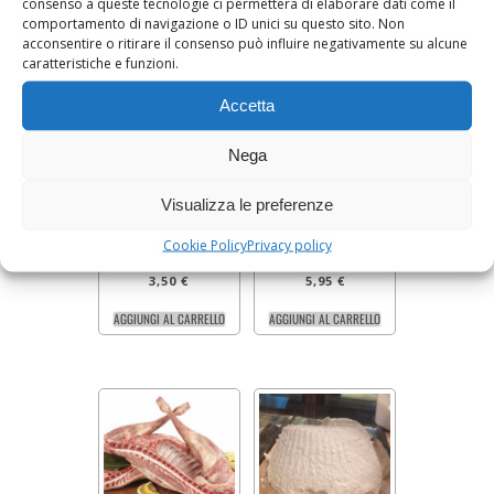
consenso a queste tecnologie ci permetterà di elaborare dati come il
comportamento di navigazione o ID unici su questo sito. Non
acconsentire o ritirare il consenso può influire negativamente su alcune
caratteristiche e funzioni.
Accetta
Nega
BURRO (250 g)
TRIPPA DI VITELLA
Visualizza le preferenze
(500 g)
Prezzo al Kg 11,90 €
Cookie Policy
Privacy policy
3,50
€
5,95
€
AGGIUNGI AL CARRELLO
AGGIUNGI AL CARRELLO