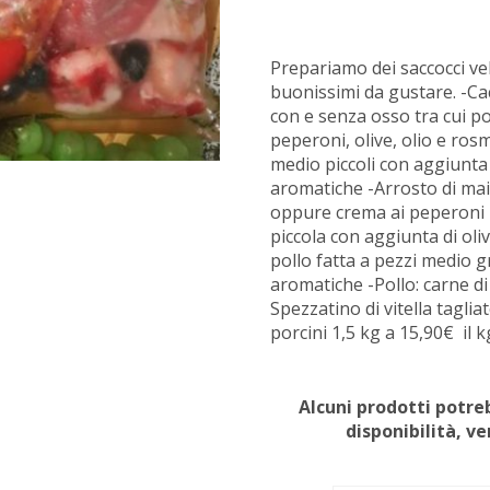
Prepariamo dei saccocci vel
buonissimi da gustare. -Cac
con e senza osso tra cui po
peperoni, olive, olio e ros
medio piccoli con aggiunta 
aromatiche -Arrosto di maia
oppure crema ai peperoni -
piccola con aggiunta di oli
pollo fatta a pezzi medio g
aromatiche -Pollo: carne di
Spezzatino di vitella taglia
porcini 1,5 kg a 15,90€ il k
Alcuni prodotti potreb
disponibilità, v