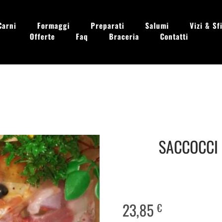
Carni
Formaggi
Preparati
Salumi
Vizi & Sfi
Offerte
Faq
Braceria
Contatti
 - Dom. 09.00 - 13.30
SACCOCCI P
23,85
€