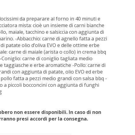
ocissimi da preparare al forno in 40 minuti e
ciatora mista: cioè un insieme di carni bianche
llo, maiale, tacchino e salsiccia con aggiunta di
marino. -Abbacchio: carne di agnello fatta a pezzi
di patate olio d’oliva EVO e delle ottime erbe
le: carne di maiale (arista o collo) in crema bbq
Coniglio: carne di coniglio tagliata medio
ve taggiasche e erbe aromatiche -Pollo: carne di
randi con aggiunta di patate, olio EVO ed erbe
 pollo fatta a pezzi medio grandi con salsa bbq -
to a piccoli bocconcini con aggiunta di funghi
g
bero non essere disponibili. In caso di non
erranno presi accordi per la consegna.