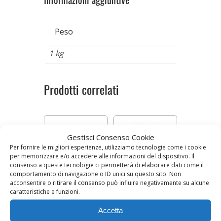
Peso
1 kg
Prodotti correlati
Gestisci Consenso Cookie
Per fornire le migliori esperienze, utilizziamo tecnologie come i cookie
per memorizzare e/o accedere alle informazioni del dispositivo. Il
consenso a queste tecnologie ci permetterà di elaborare dati come il
comportamento di navigazione o ID unici su questo sito. Non
acconsentire o ritirare il consenso può influire negativamente su alcune
COSTATA SENZA
PICCIONE DI
caratteristiche e funzioni.
OSSO DI
SCOTTONA
SCOTTONA
Prezzo al kg 39,90 €
Prezzo al kg 16,90 €
Accetta