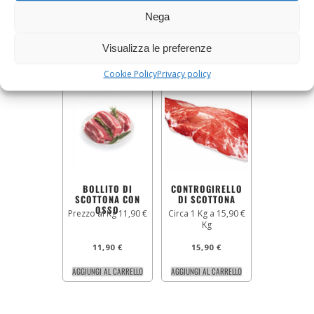
39,90
€
16,90
€
Nega
AGGIUNGI AL CARRELLO
AGGIUNGI AL CARRELLO
Visualizza le preferenze
Cookie Policy
Privacy policy
BOLLITO DI
CONTROGIRELLO
SCOTTONA CON
DI SCOTTONA
OSSO
Prezzo al Kg 11,90 €
Circa 1 Kg a 15,90 €
Kg
11,90
€
15,90
€
AGGIUNGI AL CARRELLO
AGGIUNGI AL CARRELLO