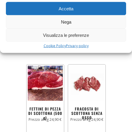
Accetta
CONTROGIRELLO
PANNICOLO DI
DI SCOTTONA
SCOTTONA
Circa 1 Kg a 15,90 €
a 16,00 € Kg
Nega
Kg
Visualizza le preferenze
15,90
€
16,00
€
Cookie Policy
Privacy policy
AGGIUNGI AL CARRELLO
AGGIUNGI AL CARRELLO
FETTINE DI PEZZA
FRACOSTA DI
DI SCOTTONA (500
SCOTTONA SENZA
g)
OSSO
Prezzo al kg 24,90 €
Prezzo al kg 24,90 €