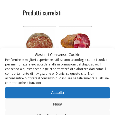
Prodotti correlati
Gestisci Consenso Cookie
Per fornire le migliori esperienze, utilizziamo tecnologie come i cookie
per memorizzare e/o accedere alle informazioni del dispositivo. Il
COPPA DI MAIALE
CAPOCOLLO (100
(100 g)
g)
consenso a queste tecnologie ci permetterà di elaborare dati come il
comportamento di navigazione o ID unici su questo sito. Non
Prezzo al kg 15,90 €
Prezzo al kg 21,90 €
acconsentire o ritirare il consenso può influire negativamente su alcune
caratteristiche e funzioni.
1,59
€
2,19
€
Accetta
AGGIUNGI AL CARRELLO
AGGIUNGI AL CARRELLO
Nega