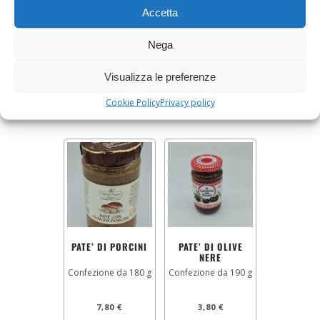
TRITO DI
SALSA TARTUFATA
Accetta
POMODORI SECCHI
BIANCA
Confezione da 190 g
Confezione da 180 g
Nega
3,80
€
7,80
€
Visualizza le preferenze
AGGIUNGI AL CARRELLO
AGGIUNGI AL CARRELLO
Cookie Policy
Privacy policy
PATE’ DI PORCINI
PATE’ DI OLIVE
NERE
Confezione da 180 g
Confezione da 190 g
7,80
€
3,80
€