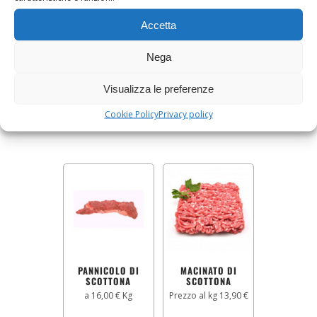
Accetta
GIRELLO DI
ROLLÈ DI
SCOTTONA
SCOTTONA
Nega
Prezzo al kg 19,90 €
Prezzo al kg 17,90 €
Visualizza le preferenze
19,90
€
17,90
€
Cookie Policy
Privacy policy
AGGIUNGI AL CARRELLO
AGGIUNGI AL CARRELLO
PANNICOLO DI
MACINATO DI
SCOTTONA
SCOTTONA
a 16,00 € Kg
Prezzo al kg 13,90 €