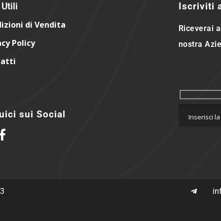
Utili
Iscriviti
izioni di Vendita
Riceverai a
acy Policy
nostra Azie
atti
ici sui Social
63
in