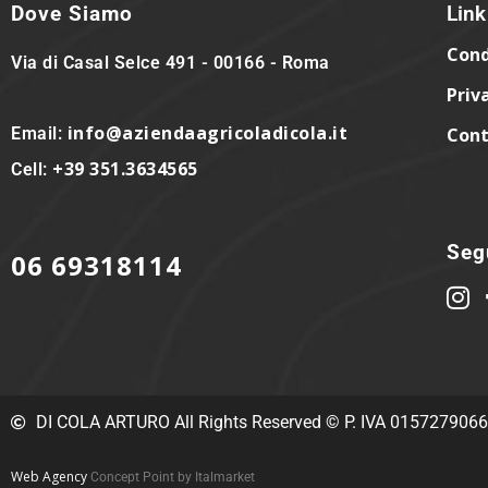
Dove Siamo
Link 
Cond
Via di Casal Selce 491 - 00166 - Roma
Priv
info@aziendaagricoladicola.it
Email:
Cont
+39 351.3634565
Cell:
Segu
06 69318114
DI COLA ARTURO All Rights Reserved © P. IVA 015727906
Web Agency
Concept Point by Italmarket