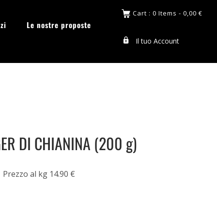
Cart : 0 Items -
0,00
€
zi
Le nostre proposte
Il tuo Account
R DI CHIANINA (200 g)
Prezzo al kg 14.90 €