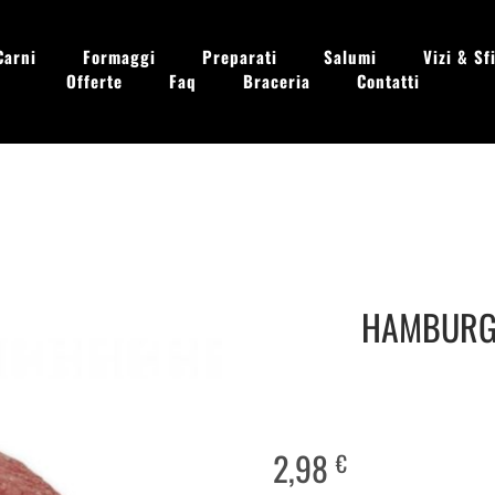
Carni
Formaggi
Preparati
Salumi
Vizi & Sfi
Offerte
Faq
Braceria
Contatti
 - Dom. 09.00 - 13.30
HAMBURGE
2,98
€