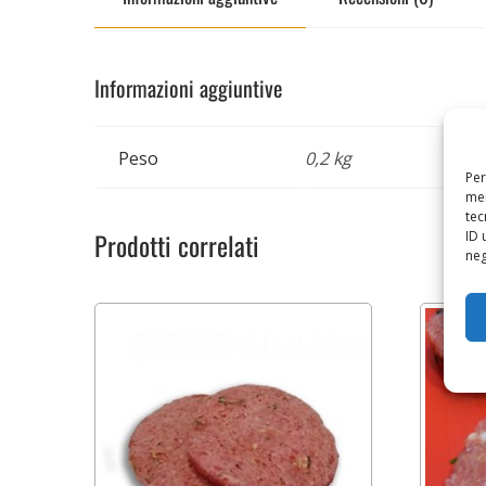
Informazioni aggiuntive
Peso
0,2 kg
Per
mem
tec
Prodotti correlati
ID 
neg