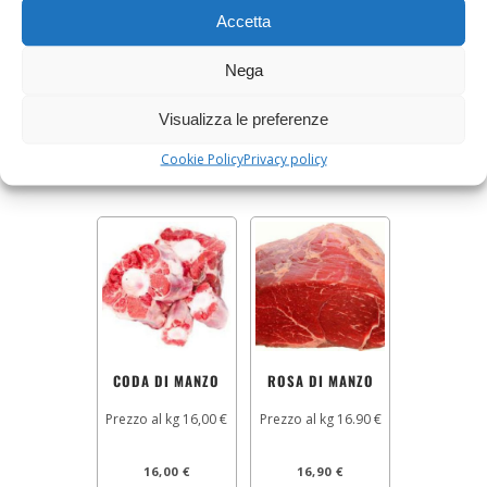
SBORDONE DI
MACINATO DI
Accetta
MANZO
MANZO
Prezzo al kg 16.90 €
Prezzo al kg 16,90 €
Nega
16,90
€
16,90
€
Visualizza le preferenze
AGGIUNGI AL CARRELLO
AGGIUNGI AL CARRELLO
Cookie Policy
Privacy policy
CODA DI MANZO
ROSA DI MANZO
Prezzo al kg 16,00 €
Prezzo al kg 16.90 €
16,00
€
16,90
€