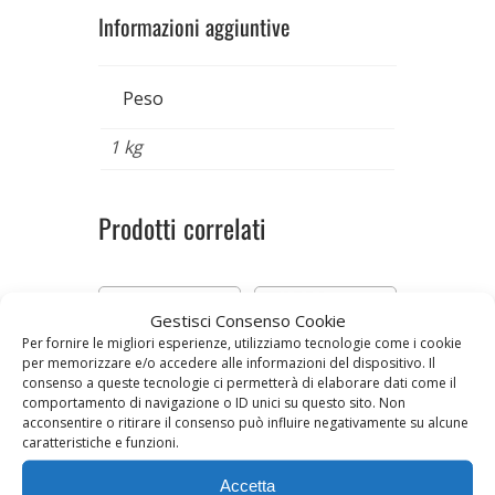
Informazioni aggiuntive
Peso
1 kg
Prodotti correlati
Gestisci Consenso Cookie
Per fornire le migliori esperienze, utilizziamo tecnologie come i cookie
per memorizzare e/o accedere alle informazioni del dispositivo. Il
consenso a queste tecnologie ci permetterà di elaborare dati come il
comportamento di navigazione o ID unici su questo sito. Non
acconsentire o ritirare il consenso può influire negativamente su alcune
caratteristiche e funzioni.
FIORENTINA CON
ARROSTO DI
FILETTO
MANZO
Accetta
Prezzo al kg 31.90 €
Prezzo al kg 17,90 €