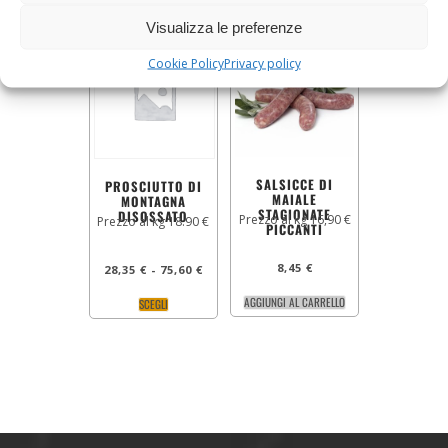
Visualizza le preferenze
Cookie Policy
Privacy policy
SALSICCE DI
PROSCIUTTO DI
MAIALE
MONTAGNA
STAGIONATE
DISOSSATO
Prezzo al kg 16,90 €
Prezzo al kg 18.90 €
PICCANTI
8,45
€
28,35
€
-
75,60
€
AGGIUNGI AL CARRELLO
SCEGLI