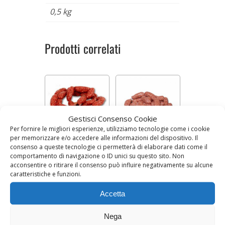
0,5 kg
Prodotti correlati
Gestisci Consenso Cookie
Per fornire le migliori esperienze, utilizziamo tecnologie come i cookie
per memorizzare e/o accedere alle informazioni del dispositivo. Il
consenso a queste tecnologie ci permetterà di elaborare dati come il
SALSICCE DI
SALSICCE DI
comportamento di navigazione o ID unici su questo sito. Non
CINGHIALE
MAIALE
acconsentire o ritirare il consenso può influire negativamente su alcune
STAGIONATE (500
STAGIONATE DOLCI
Prezzo al kg 23,90 €
Prezzo al kg 16,90 €
g)
(500 g)
caratteristiche e funzioni.
Accetta
11,95
€
8,45
€
AGGIUNGI AL CARRELLO
AGGIUNGI AL CARRELLO
Nega