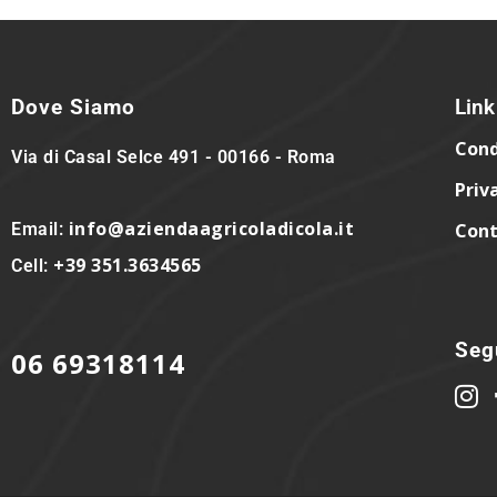
Dove Siamo
Link 
Cond
Via di Casal Selce 491 - 00166 - Roma
Priv
info@aziendaagricoladicola.it
Email:
Cont
+39 351.3634565
Cell:
Segu
06 69318114