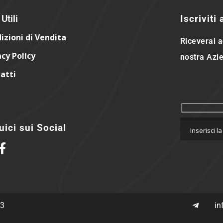
Utili
Iscriviti
izioni di Vendita
Riceverai a
acy Policy
nostra Azie
atti
ici sui Social
63
in