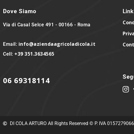
Dove Siamo
Link 
Cond
Via di Casal Selce 491 - 00166 - Roma
Priv
info@aziendaagricoladicola.it
Email:
Cont
+39 351.3634565
Cell:
Segu
06 69318114
DI COLA ARTURO All Rights Reserved © P. IVA 015727906