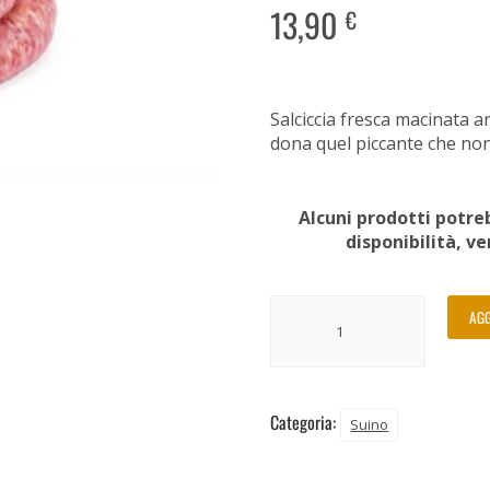
13,90
€
Salciccia fresca macinata 
dona quel piccante che non
Alcuni prodotti potreb
disponibilità, v
AGG
Categoria:
Suino