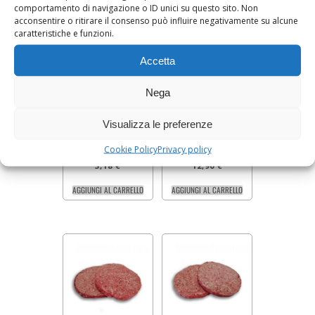
comportamento di navigazione o ID unici su questo sito. Non
acconsentire o ritirare il consenso può influire negativamente su alcune
caratteristiche e funzioni.
Accetta
Nega
HAMBURGER
POLLO IN SALSA
SPINACI E
BARBECUE
Visualizza le preferenze
MOZZARELLA
circa 200g a 15,90€ il
1 kg a 12,90€ il kg
kg
Cookie Policy
Privacy policy
3,18
€
12,90
€
AGGIUNGI AL CARRELLO
AGGIUNGI AL CARRELLO