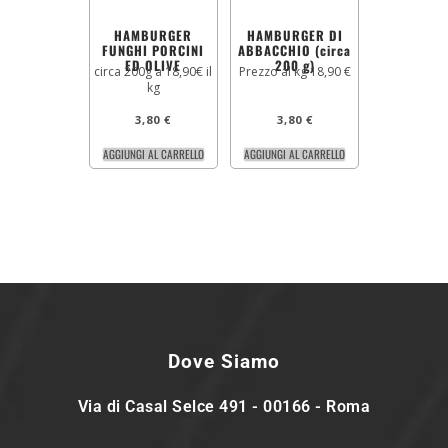
HAMBURGER
HAMBURGER DI
FUNGHI PORCINI
ABBACCHIO (circa
ED OLIVE
200 g)
circa 200g a 18,90€ il
Prezzo al kg 18,90 €
kg
3,80
€
3,80
€
AGGIUNGI AL CARRELLO
AGGIUNGI AL CARRELLO
Dove Siamo
Via di Casal Selce 491 - 00166 - Roma