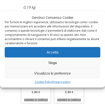
0,19 kg
Gestisci Consenso Cookie
Per fornire le migliori esperienze, utilizziamo tecnologie come i cookie
Prodotti correlati
per memorizzare e/o accedere alle informazioni del dispositivo. Il
consenso a queste tecnologie ci permetterà di elaborare dati come il
comportamento di navigazione o ID unici su questo sito. Non
acconsentire o ritirare il consenso può influire negativamente su alcune
caratteristiche e funzioni.
Accetta
Nega
PESTO DI
PESTO ALLA
Visualizza le preferenze
PEPERONI
GENOVESE
Confezione da 190 g
Confezione da 190 g
Cookie Policy
Privacy policy
3,80
€
3,80
€
AGGIUNGI AL CARRELLO
AGGIUNGI AL CARRELLO