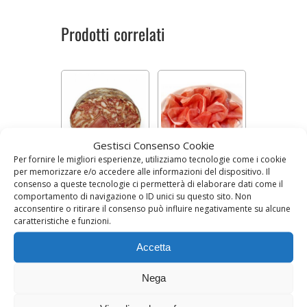
Prodotti correlati
Gestisci Consenso Cookie
Per fornire le migliori esperienze, utilizziamo tecnologie come i cookie
per memorizzare e/o accedere alle informazioni del dispositivo. Il
COPPA DI MAIALE
PROSCIUTTO
(100 g)
consenso a queste tecnologie ci permetterà di elaborare dati come il
comportamento di navigazione o ID unici su questo sito. Non
Prezzo al kg 15,90 €
Circa 100 g - 26,90 €
acconsentire o ritirare il consenso può influire negativamente su alcune
Kg
caratteristiche e funzioni.
1,59
€
2,69
€
Accetta
AGGIUNGI AL CARRELLO
AGGIUNGI AL CARRELLO
Nega