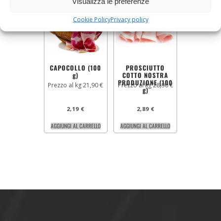
Visualizza le preferenze
Cookie Policy
Privacy policy
CAPOCOLLO (100
PROSCIUTTO
g)
COTTO NOSTRA
PRODUZIONE (100
Prezzo al kg 21,90 €
Prezzo al kg 28,90 €
g)
2,19
€
2,89
€
AGGIUNGI AL CARRELLO
AGGIUNGI AL CARRELLO