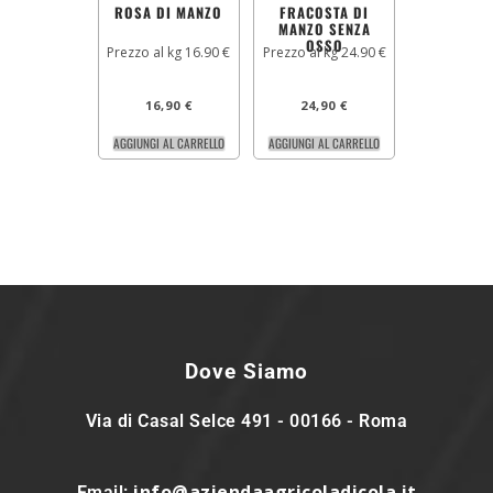
ROSA DI MANZO
FRACOSTA DI
MANZO SENZA
OSSO
Prezzo al kg 16.90 €
Prezzo al kg 24.90 €
16,90
€
24,90
€
AGGIUNGI AL CARRELLO
AGGIUNGI AL CARRELLO
Dove Siamo
Via di Casal Selce 491 - 00166 - Roma
info@aziendaagricoladicola.it
Email: