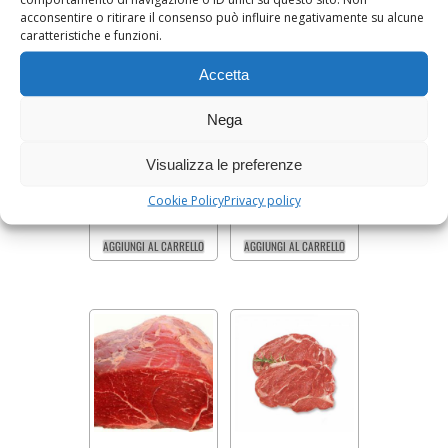
acconsentire o ritirare il consenso può influire negativamente su alcune
caratteristiche e funzioni.
Accetta
Nega
ROLLER-STEAK DI
CONTROFILETTO DI
MANZO (400 g)
MANZO
Prezzo al kg 45.90 €
Prezzo al kg 34.90 €
Visualizza le preferenze
Cookie Policy
Privacy policy
18,36
€
34,90
€
AGGIUNGI AL CARRELLO
AGGIUNGI AL CARRELLO