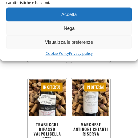
caratteristiche e funzioni.
Accetta
PRUNOTTO
ROSSO FELCIAINO
BARBARESCO 2021
BOLGHERI
Nega
Visualizza le preferenze
35,00
€
28,00
€
35,00
€
28,00
€
Cookie Policy
Privacy policy
AGGIUNGI AL CARRELLO
AGGIUNGI AL CARRELLO
IN OFFERTA!
IN OFFERTA!
TRABUCCHI
MARCHESE
RIPASSO
ANTINORI CHIANTI
VALPOLICELLA
RISERVA