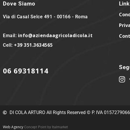
Dove Siamo
Link 
Cond
Via di Casal Selce 491 - 00166 - Roma
Priv
info@aziendaagricoladicola.it
Email:
Cont
+39 351.3634565
Cell:
Segu
06 69318114
DI COLA ARTURO All Rights Reserved © P. IVA 015727906
Web Agency
Concept Point by Italmarket