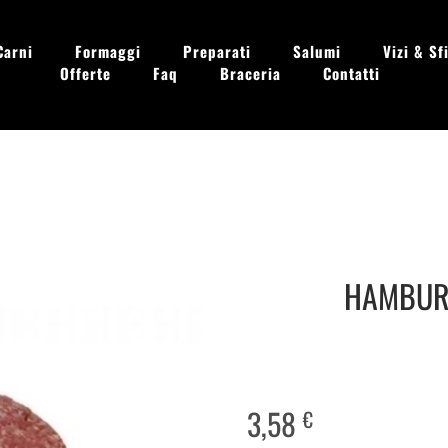
Carni
Formaggi
Preparati
Salumi
Vizi & Sfi
Offerte
Faq
Braceria
Contatti
 - Dom. 09.00 - 13.30
HAMBURG
3,58
€