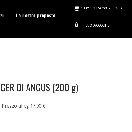
Cart : 0 Items -
0,00
€
zi
Le nostre proposte
Il tuo Account
ER DI ANGUS (200 g)
Prezzo al kg 17.90 €