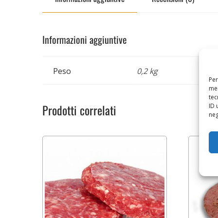
Informazioni aggiuntive
Peso
0,2 kg
Per
mem
tec
Prodotti correlati
ID 
neg