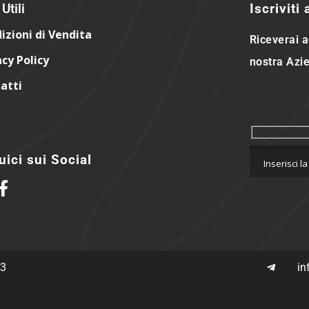
Utili
Iscriviti
izioni di Vendita
Riceverai a
acy Policy
nostra Azie
atti
ici sui Social
63
in