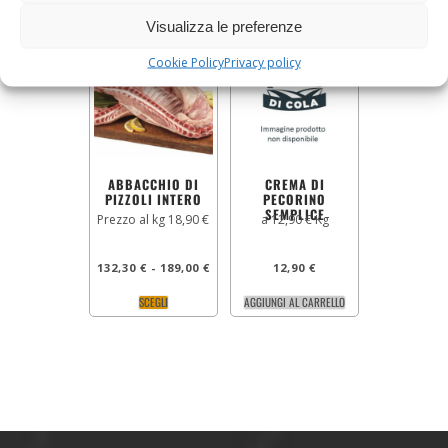
Visualizza le preferenze
Cookie Policy
Privacy policy
ABBACCHIO DI
CREMA DI
PIZZOLI INTERO
PECORINO
SEMPLICE
Prezzo al kg 18,90 €
a 12,90 € Kg
132,30
€
-
189,00
€
12,90
€
SCEGLI
AGGIUNGI AL CARRELLO