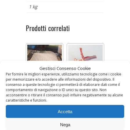
1 kg
Prodotti correlati
Gestisci Consenso Cookie
Per fornire le migliori esperienze, utilizziamo tecnologie come i cookie
per memorizzare e/o accedere alle informazioni del dispositivo. Il
consenso a queste tecnologie ci permetterà di elaborare dati come il
RICOTTA DI
COTOLETTE DI
comportamento di navigazione o ID unici su questo sito. Non
BUFALA (500 g)
ABBACCHIO
acconsentire o ritirare il consenso può influire negativamente su alcune
Prezzo al kg 11,90 €
Prezzo al kg 32,90 €
caratteristiche e funzioni.
Accetta
6,00
€
16,45
€
-
32,90
€
AGGIUNGI AL CARRELLO
SCEGLI
Nega