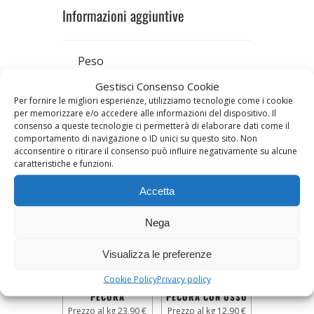
Informazioni aggiuntive
Peso
Gestisci Consenso Cookie
1 kg
Per fornire le migliori esperienze, utilizziamo tecnologie come i cookie
per memorizzare e/o accedere alle informazioni del dispositivo. Il
consenso a queste tecnologie ci permetterà di elaborare dati come il
Prodotti correlati
comportamento di navigazione o ID unici su questo sito. Non
acconsentire o ritirare il consenso può influire negativamente su alcune
caratteristiche e funzioni.
Accetta
Nega
Visualizza le preferenze
Cookie Policy
Privacy policy
ARROSTICINI DI
CARNE MISTA DI
PECORA
PECORA CON OSSO
Prezzo al kg 23,90 €
Prezzo al kg 12,90 €