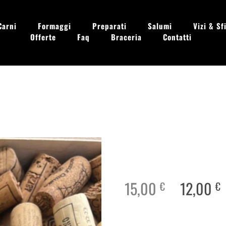
Carni
Formaggi
Preparati
Salumi
Vizi & Sfi
Offerte
Faq
Braceria
Contatti
 - Dom. 09.00 - 13.30
15,00
12,00
€
€