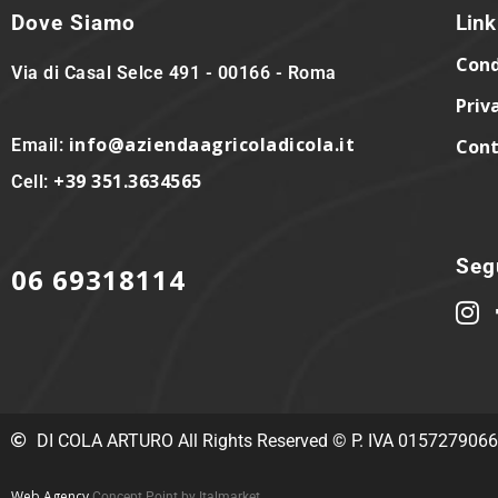
Dove Siamo
Link 
Cond
Via di Casal Selce 491 - 00166 - Roma
Priv
info@aziendaagricoladicola.it
Email:
Cont
+39 351.3634565
Cell:
Segu
06 69318114
DI COLA ARTURO All Rights Reserved © P. IVA 015727906
Web Agency
Concept Point by Italmarket