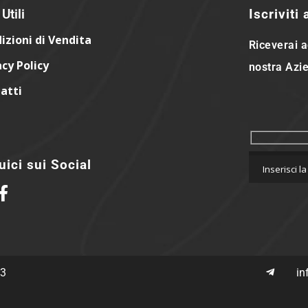
Utili
Iscriviti
izioni di Vendita
Riceverai a
acy Policy
nostra Azie
atti
ici sui Social
63
in