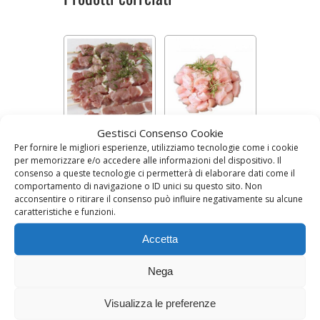
Gestisci Consenso Cookie
ARROSTICINI DI
PETTO DI POLLO A
Per fornire le migliori esperienze, utilizziamo tecnologie come i cookie
POLLO (500 g)
DADINI
per memorizzare e/o accedere alle informazioni del dispositivo. Il
Prezzo al kg a 18,90
Prezzo al kg a 14,90
consenso a queste tecnologie ci permetterà di elaborare dati come il
€
€
comportamento di navigazione o ID unici su questo sito. Non
acconsentire o ritirare il consenso può influire negativamente su alcune
9,45
€
14,90
€
caratteristiche e funzioni.
AGGIUNGI AL CARRELLO
AGGIUNGI AL CARRELLO
Accetta
Nega
Visualizza le preferenze