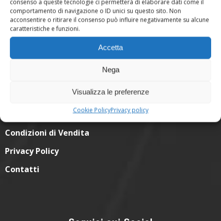
consenso a queste tecnologie ci permetterà di elaborare dati come il
comportamento di navigazione o ID unici su questo sito. Non
acconsentire o ritirare il consenso può influire negativamente su alcune
info@aziendaagricoladicola.it
Email:
caratteristiche e funzioni.
+39 351.3634565
Cell:
Accetta
Nega
06 69318114
Visualizza le preferenze
Cookie Policy
Privacy policy
Link Utili
Condizioni di Vendita
Privacy Policy
Contatti