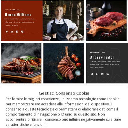
KITCHEN MANAGER
Hanna Williams
Lorem ipsum dolor sit amet, consectetur
adipiscing elit. Mauris pretium dolor sit
amet mi pulvinar
EXPERIENCED COOK
Andrew Taylor
Lorem ipsum dolor sit amet, consectetur
adipiscing elit. Mauris pretium dolor sit
amet mi pulvinar
Gestisci Consenso Cookie
Per fornire le migliori esperienze, utilizziamo tecnologie come i cookie
per memorizzare e/o accedere alle informazioni del dispositivo. Il
Biological
consenso a queste tecnologie ci permetterà di elaborare dati come il
comportamento di navigazione o ID unici su questo sito. Non
acconsentire o ritirare il consenso può influire negativamente su alcune
CHOOSE THE
caratteristiche e funzioni.