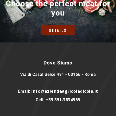
Choose the perfect meat for
you
DETAILS
Dove Siamo
Via di Casal Selce 491 - 00166 - Roma
info@aziendaagricoladicola.it
Email:
+39 351.3634565
Cell: