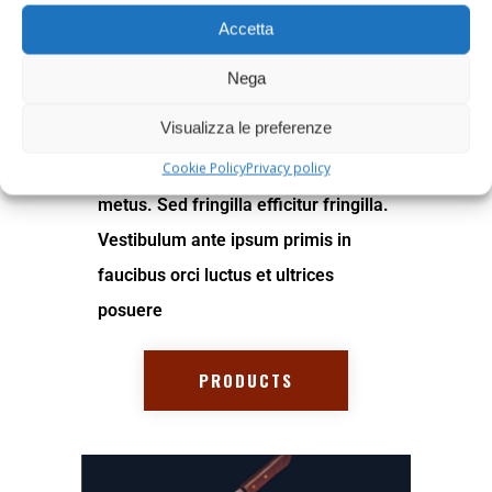
PERFECT MEAT
Accetta
Nega
Lorem ipsum dolor sit amet,
Visualizza le preferenze
consectetur adipiscing elit. Phasellus
Cookie Policy
Privacy policy
eu maximus ante, eget sollicitudin
metus. Sed fringilla efficitur fringilla.
Vestibulum ante ipsum primis in
faucibus orci luctus et ultrices
posuere
PRODUCTS