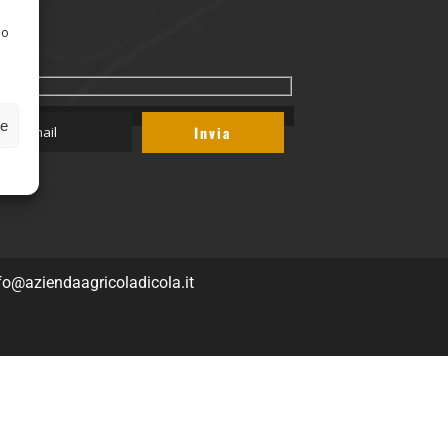
 o
ze
fo@aziendaagricoladicola.it