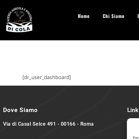
Home
Chi Siamo
info@aziendaagricoladicola.it
Lun - Sab: 08.00 - 20:00
[dr_user_dashboard]
Dove Siamo
Link 
Cond
Via di Casal Selce 491 - 00166 - Roma
Priv
Per