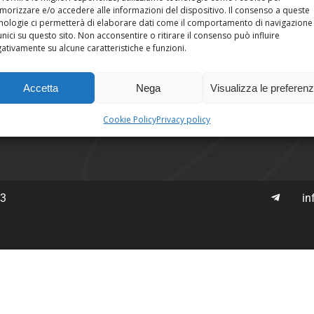
orizzare e/o accedere alle informazioni del dispositivo. Il consenso a queste
atti
nologie ci permetterà di elaborare dati come il comportamento di navigazione
unici su questo sito. Non acconsentire o ritirare il consenso può influire
ativamente su alcune caratteristiche e funzioni.
ici sui Social
Accetta
Nega
Visualizza le preferen
Cookie Policy
Privacy policy
63
in