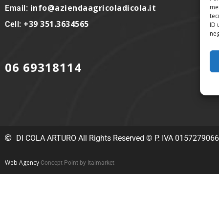
info@aziendaagricoladicola.it
mem
Email:
Cont
tec
+39 351.3634565
Cell:
ID 
neg
Segu
06 69318114
DI COLA ARTURO All Rights Reserved © P. IVA 015727906
Web Agency
Concept Point by Italmarket