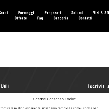
Carni
Formaggi
Preparati
Salumi
Vizi & Sfi
Offerte
Faq
Braceria
Contatti
 - Dom. 09.00 - 13.30
Utili
Iscriviti
izioni di Vendita
Riceverai a
Gestisci Consenso Cookie
acy Policy
nostra Azie
 fornire le migliori esperienze, utilizziamo tecnologie come i cookie per