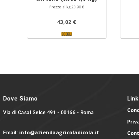
Prezzo al kg 23,90 €
43,02
€
SCEGLI
Dove Siamo
Link 
Cond
Via di Casal Selce 491 - 00166 - Roma
Priv
info@aziendaagricoladicola.it
Email:
Cont