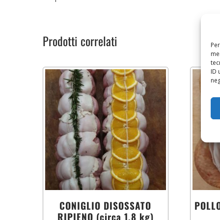
Prodotti correlati
Per
mem
tec
ID 
neg
CONIGLIO DISOSSATO
POLLO
RIPIENO (circa 1,8 kg)