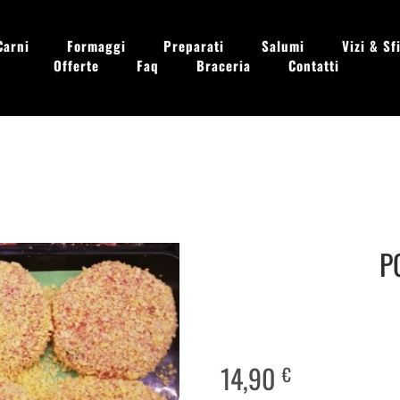
Carni
Formaggi
Preparati
Salumi
Vizi & Sfi
Offerte
Faq
Braceria
Contatti
 - Dom. 09.00 - 13.30
P
14,90
€