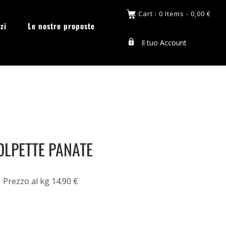
Cart : 0 Items -
0,00
€
zi
Le nostre proposte
Il tuo Account
OLPETTE PANATE
Prezzo al kg 14.90 €