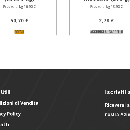
Prezzo al kg 16,90 €
Prezzo al kg 13,90 €
50,70
€
2,78
€
SCEGLI
AGGIUNGI AL CARRELLO
Utili
Iscriviti
izioni di Vendita
Riceverai a
acy Policy
nostra Azie
atti