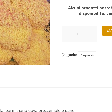
Alcuni prodotti potreb
disponibilità, v
AGG
Categoria:
Preparati
ella, parmigiano uova prezzemolo e pane