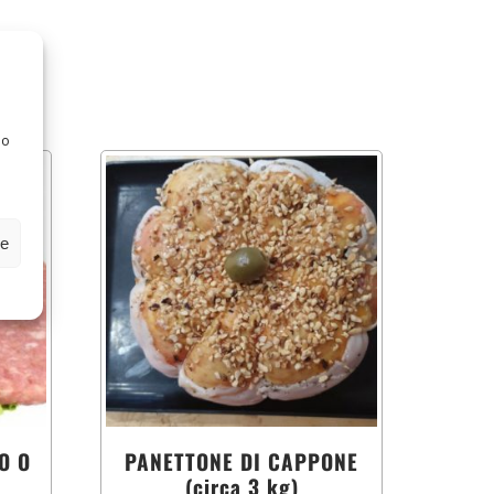
 o
ze
O O
PANETTONE DI CAPPONE
(circa 3 kg)