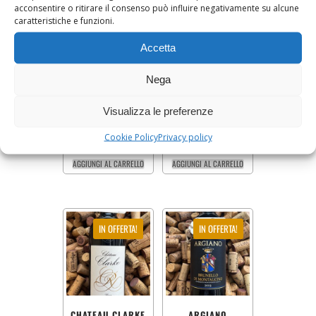
acconsentire o ritirare il consenso può influire negativamente su alcune
caratteristiche e funzioni.
Accetta
Nega
PERNARD
MARCHESE
VERGELLESSES
ANTINORI CHIANTI
”LES
RISERVA
Visualizza le preferenze
VERGELLESSES”
DOMAINE CHANSON
Cookie Policy
Privacy policy
90,00
€
72,00
€
45,00
€
36,00
€
AGGIUNGI AL CARRELLO
AGGIUNGI AL CARRELLO
IN OFFERTA!
IN OFFERTA!
CHATEAU CLARKE
ARGIANO