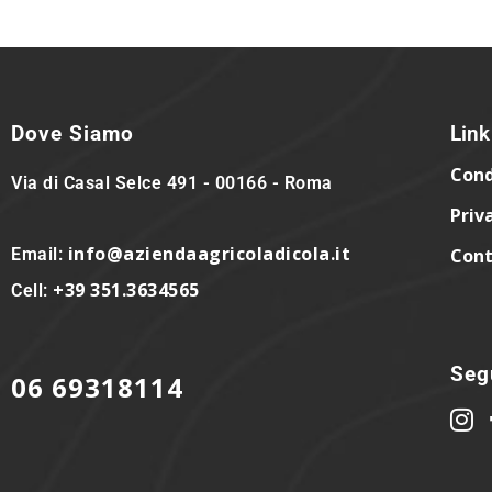
Dove Siamo
Link 
Cond
Via di Casal Selce 491 - 00166 - Roma
Priv
info@aziendaagricoladicola.it
Email:
Cont
+39 351.3634565
Cell:
Segu
06 69318114