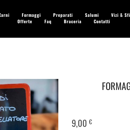
Carni
Formaggi
Preparati
Salumi
Vizi & Sfi
Offerte
Faq
Braceria
Contatti
 - Dom. 09.00 - 13.30
FORMAGG
9,00
€