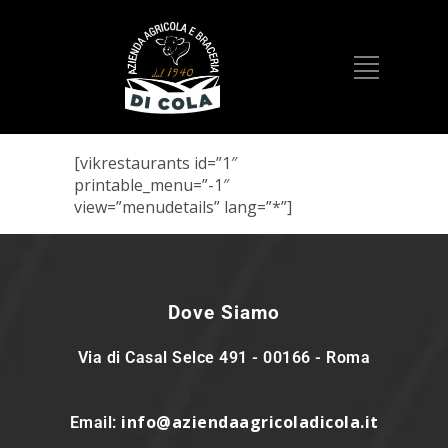
[vikrestaurants id=”1″
printable_menu=”-1″
view=”menudetails” lang=”*”]
Dove Siamo
Via di Casal Selce 491 - 00166 - Roma
info@aziendaagricoladicola.it
Email: