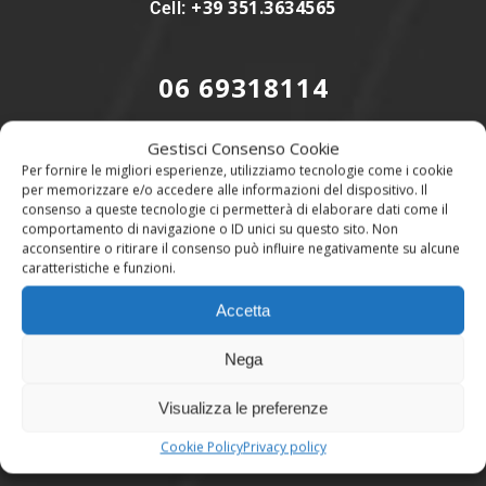
+39 351.3634565
Cell:
06 69318114
Gestisci Consenso Cookie
Per fornire le migliori esperienze, utilizziamo tecnologie come i cookie
Link Utili
per memorizzare e/o accedere alle informazioni del dispositivo. Il
consenso a queste tecnologie ci permetterà di elaborare dati come il
Condizioni di Vendita
comportamento di navigazione o ID unici su questo sito. Non
acconsentire o ritirare il consenso può influire negativamente su alcune
Privacy Policy
caratteristiche e funzioni.
Contatti
Accetta
Nega
Visualizza le preferenze
Seguici sui Social
Cookie Policy
Privacy policy