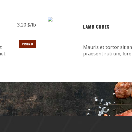
3,20 $/lb
LAMB CUBES
PROMO
t
Mauris et tortor sit am
et.
praesent rutrum, lore