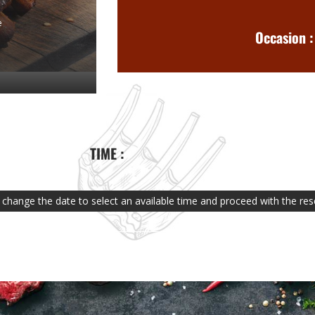
y
e
Occasion :
TIME :
e change the date to select an available time and proceed with the res