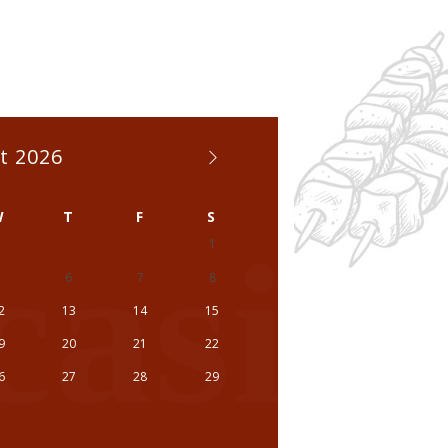
t
2026
W
T
F
S
casio
1
5
6
7
8
2
13
14
15
9
20
21
22
6
27
28
29