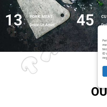
13
45
PORK MEAT
CU
Dolor Sit Amet
Dol
Per
mem
tec
ID 
neg
OU