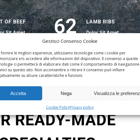
62
T OF BEEF
LAMB RIBS
or Sit Amet
Dolor Sit Amet
Gestisci Consenso Cookie
 fornire le migliori esperienze, utilizziamo tecnologie come i cookie per
orizzare e/o accedere alle informazioni del dispositivo. Il consenso a queste
nologie ci permetterà di elaborare dati come il comportamento di navigazione
unici su questo sito. Non acconsentire o ritirare il consenso può influire
ativamente su alcune caratteristiche e funzioni.
Accetta
Nega
Visualizza le preferen
Certified Origin
Cookie Policy
Privacy policy
R READY-MADE