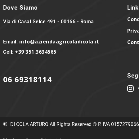
Dove Siamo
Link 
Cond
Via di Casal Selce 491 - 00166 - Roma
Priv
info@aziendaagricoladicola.it
Email:
Cont
+39 351.3634565
Cell:
Segu
06 69318114
DI COLA ARTURO All Rights Reserved © P. IVA 015727906