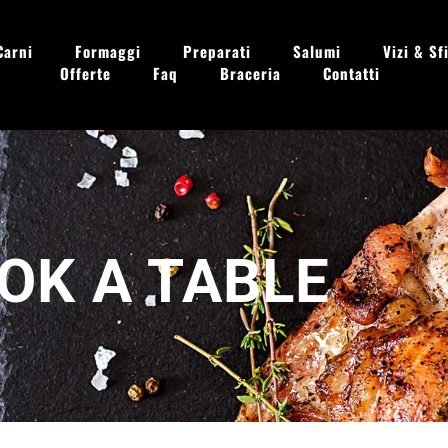
 - Dom. 09.00 - 13.30
Carni
Formaggi
Preparati
Salumi
Vizi & Sfi
Offerte
Faq
Braceria
Contatti
OK A TABLE