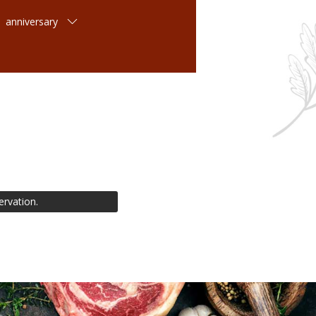
anniversary
ervation.