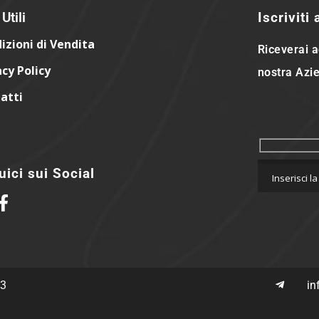
Utili
Iscriviti
izioni di Vendita
Riceverai a
acy Policy
nostra Azie
atti
ici sui Social
63
in