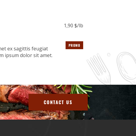
1,90 $/lb
PROMO
et ex sagittis feugiat
m ipsum dolor sit amet.
CONTACT US