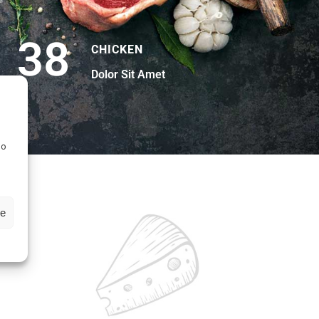
38
CHICKEN
Dolor Sit Amet
 o
ze