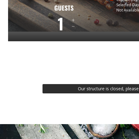
Selected Da
GUESTS
Not Availabl
1
Our structure is closed, pleas